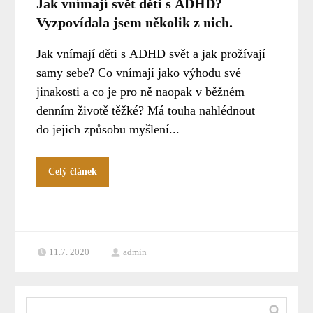
Jak vnímají svět děti s ADHD?
Vyzpovídala jsem několik z nich.
Jak vnímají děti s ADHD svět a jak prožívají
samy sebe? Co vnímají jako výhodu své
jinakosti a co je pro ně naopak v běžném
denním životě těžké? Má touha nahlédnout
do jejich způsobu myšlení...
Celý článek
11.7. 2020
admin