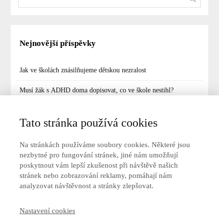
Nejnovější příspěvky
Jak ve školách znásilňujeme dětskou nezralost
Musí žák s ADHD doma dopisovat, co ve škole nestihl?
Poznámky za projevy ADHD? Denní chleba mnoha žáků
Tato stránka používá cookies
Učí se Vaše dítě podle dávno neexistujících osnov? Zbystřete!
Na stránkách používáme soubory cookies. Některé jsou
Co když dítě s ADHD narušuje výuku? Jak k tomu přijdou
nezbytné pro fungování stránek, jiné nám umožňují
ostatní děti?
poskytnout vám lepší zkušenost při návštěvě našich
stránek nebo zobrazování reklamy, pomáhají nám
analyzovat návštěvnost a stránky zlepšovat.
Nejnovější komentáře
Nastavení cookies